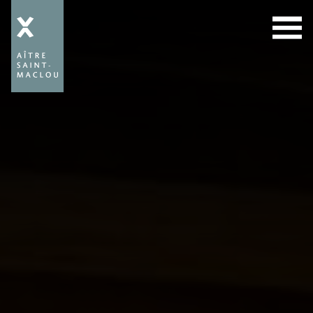
Aître
Saint-
Maclou