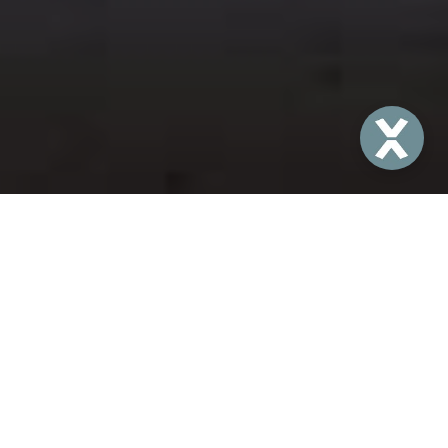
Un Été au coeur de
l’Aître
Du 4 juillet au 28 août,
le monument le plus
insolite de Rouen s’anime ! Venez vibrer au
rythme d’une programmation unique :