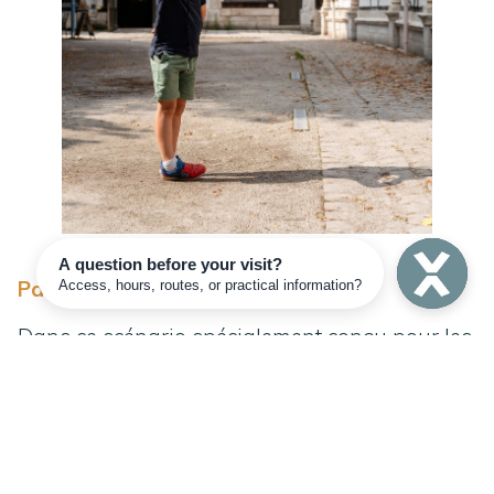
Parcours enfant, dès 7 ans
Dans ce scénario spécialement conçu pour les
enfants, le Chat mène la danse – ou plutôt la
visite ! Enorgueilli de ses neuf vies, il se moque
gentiment du fossoyeur, qu’il rencontre au fil
du parcours. Dialogues et bruitages animent
cette découverte de l’Aître d’un autre genre.