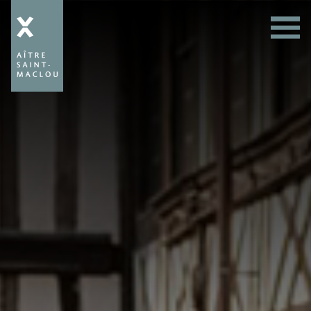
Aître
Saint-
Maclou