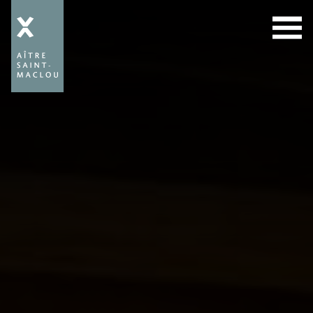
Aître
Saint-
Maclou