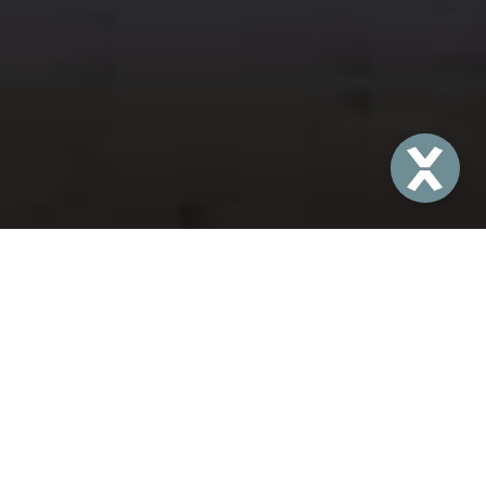
Un Été au coeur de
l’Aître
Du 4 juillet au 28 août,
le monument le plus
insolite de Rouen s’anime ! Venez vibrer au