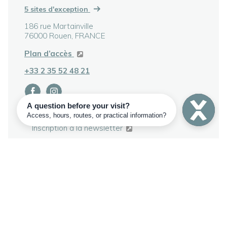
5 sites d'exception
186 rue Martainville
76000 Rouen, FRANCE
Plan d’accès
+33 2 35 52 48 21
Contact
Inscription à la newsletter
Presse
Le club des mécènes du Patrimoine –
Métropole Rouen Normandie
Mentions légales
Politique de confidentialité
Plan du site