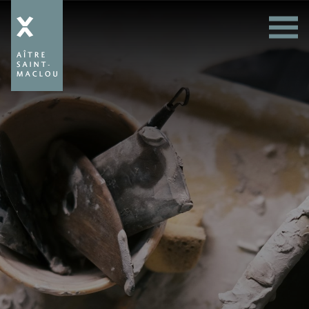
Aître
Saint-
Maclou