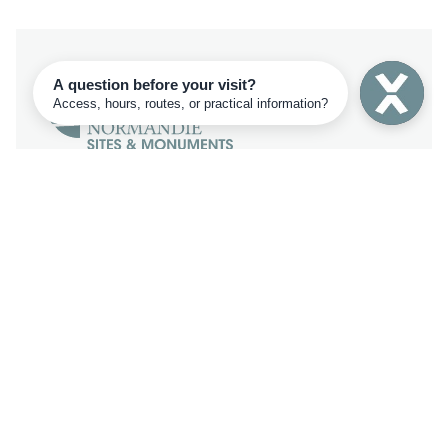
Découvrez les cinq lieux de
Rouen Sites et Monuments !
5 sites d'exception
186 rue Martainville
76000 Rouen, FRANCE
Plan d’accès
+33 2 35 52 48 21
Contact