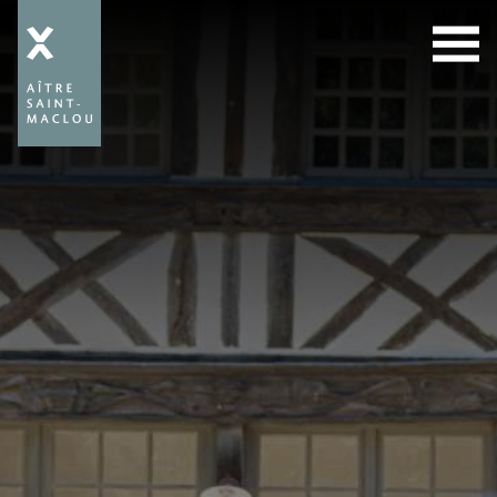
Aître
Saint-
Maclou