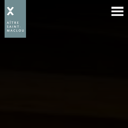
Aître
Saint-
Maclou