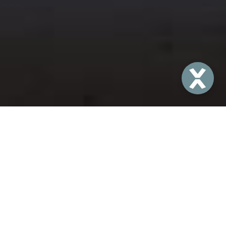
Un Été au coeur de
l’Aître
Du 4 juillet au 28 août,
le monument le plus
insolite de Rouen s’anime ! Venez vibrer au